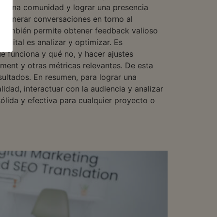
uir una comunidad y lograr una presencia
y generar conversaciones en torno al
e también permite obtener feedback valioso
igital es analizar y optimizar. Es
é funciona y qué no, y hacer ajustes
gement y otras métricas relevantes. De esta
sultados. En resumen, para lograr una
lidad, interactuar con la audiencia y analizar
ólida y efectiva para cualquier proyecto o