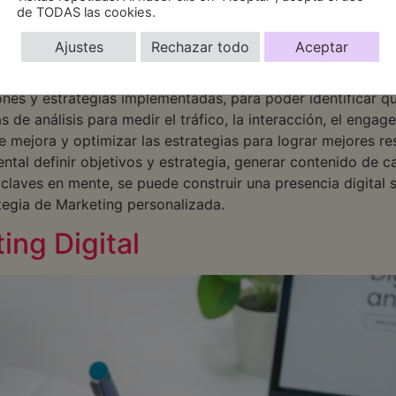
a. La interacción con la audiencia es esencial para constr
de TODAS las cookies.
s comentarios y mensajes, tanto positivos como negativos, 
Ajustes
Rechazar todo
Aceptar
udiencia no solo ayuda a construir una comunidad, sino qu
rvicios. La última clave para lograr una buena visibilidad d
ones y estrategias implementadas, para poder identificar qu
s de análisis para medir el tráfico, la interacción, el enga
 mejora y optimizar las estrategias para lograr mejores re
ental definir objetivos y estrategia, generar contenido de ca
laves en mente, se puede construir una presencia digital s
tegia de Marketing personalizada.
ing Digital